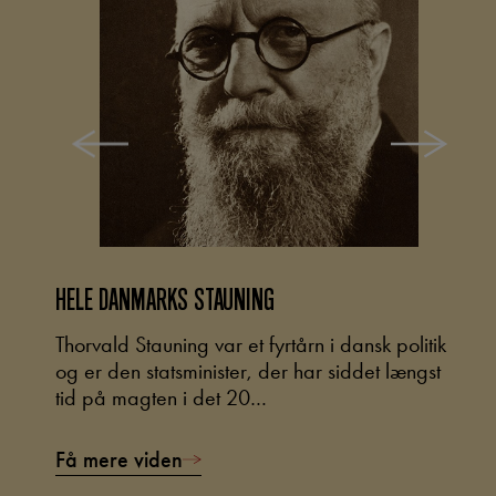
HELE DANMARKS STAUNING
M
eget
Thorvald Stauning var et fyrtårn i dansk politik
I
og er den statsminister, der har siddet længst
i
tid på magten i det 20…
d
Få mere viden
F