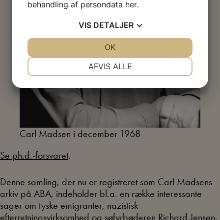
behandling af persondata
her
.
VIS
DETALJER
JA
NEJ
OK
JA
NEJ
NØDVENDIGE
PRÆFERENCER
AFVIS ALLE
JA
NEJ
JA
NEJ
MARKETING
STATISTIK
Carl Madsen i december 1968
Se ph.d.-forsvaret
.
Denne samling, der nu er registreret som Carl Madsens
arkiv på ABA, indeholder bl.a. en række interessante
sager om tyske emigranter, nazistisk
efterretningsvirksomhed og søfyrbøderen Richard Jensen.