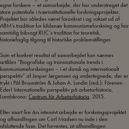
egne forskere – et samarbejde, der har understreget det
store potentiale i tværinstitutionelle forskningsprojekter.
Projektet har således været forankret i og vokset ud af
ABM’s tradition for kildenær kommunismeforskning og har
samtidig bibragt RUC’s tradition for teoretisk,
historiefaglig tilgang til historiske problemstillinger.
Som et konkret resultat af samarbejdet kan nævnes
artiklen “Biografiske og transnationale trends i
kommunismeforskningen – i et dansk og internationalt
perspektiv” af Jesper Jørgensen og undertegnede, der er
trykt i Pål Bruunström & Johan A. Lundin (red.): Förenen
Eder! Internationella perspektiv på arbetarhistoria,
Landskrona:
Centrum för Arbetarhistoria
, 2015.
Efter snart fire års intensivt arbejde er forskningsprojektet
og afhandlingen om Carl Madsen nu inde i den
afsluttende fase. Det forventes, at afhandlingen