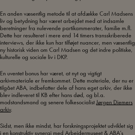
En anden væsentlig metode til at afdække Carl Madsens
liv og betydning har været arbejdet med at indsamle
beretninger fra nulevende partikammerater, familie m.fl.
Dette har resulteret i mere end 14 timers transskriberede
interviews, der ikke kun har tilføjet nuancer, men væsentlig
ny historisk viden om Carl Madsen og det indre politiske,
kulturelle og sociale liv i DKP.
En uventet bonus har været, at nyt og vigtigt
arkivmateriale er fremkommet. Dette materiale, der nu er
tilgået ABA, indbefatter dele af hans eget arkiv, der ikke
blev indleveret til KB efter hans død, og bl.a.
modstandsmand og senere folkesocialist
Jørgen Diemers
arkiv
.
Sidst, men ikke mindst, har forskningsprojektet udviklet sig
i en konstruktiv synergi med Arbejdermuseet & ABA’s